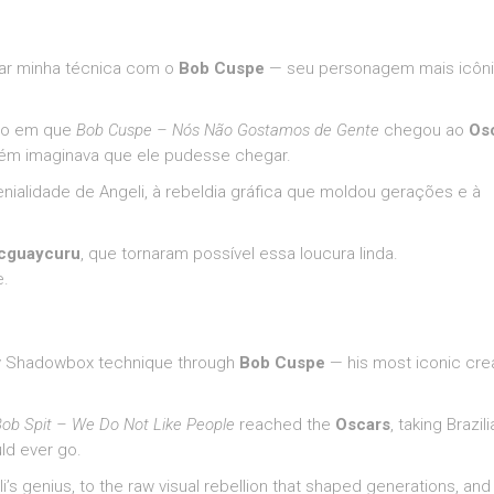
ar minha técnica com o
Bob Cuspe
— seu personagem mais icôn
to em que
Bob Cuspe – Nós Não Gostamos de Gente
chegou ao
Os
guém imaginava que ele pudesse chegar.
alidade de Angeli, à rebeldia gráfica que moldou gerações e à
cguaycuru
, que tornaram possível essa loucura linda.
e.
y Shadowbox technique through
Bob Cuspe
— his most iconic cre
ob Spit – We Do Not Like People
reached the
Oscars
, taking Brazil
uld ever go.
li’s genius, to the raw visual rebellion that shaped generations, and