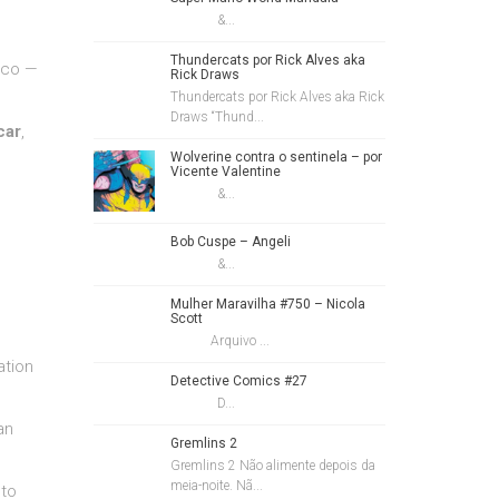
&...
Thundercats por Rick Alves aka
ico —
Rick Draws
Thundercats por Rick Alves aka Rick
Draws “Thund...
car
,
Wolverine contra o sentinela – por
Vicente Valentine
&...
Bob Cuspe – Angeli
&...
Mulher Maravilha #750 – Nicola
Scott
Arquivo ...
ation
Detective Comics #27
D...
ian
Gremlins 2
Gremlins 2 Não alimente depois da
meia-noite. Nã...
 to