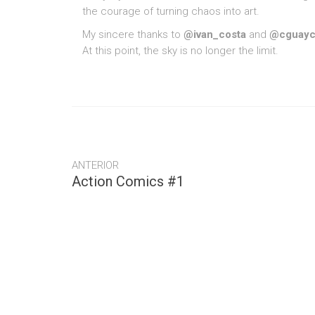
the courage of turning chaos into art.
My sincere thanks to
@ivan_costa
and
@cguayc
At this point, the sky is no longer the limit.
ANTERIOR
Action Comics #1