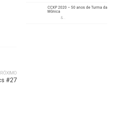
CCXP 2020 – 50 anos de Turma da
Mônica
&...
PRÓXIMO
cs #27