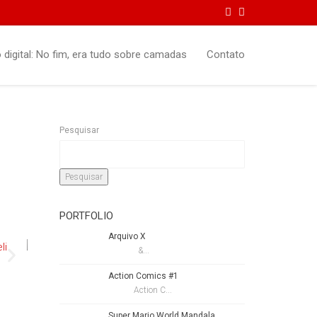
o digital: No fim, era tudo sobre camadas
Contato
Pesquisar
Pesquisar
PORTFOLIO
Arquivo X
&...
Action Comics #1
Action C...
Super Mario World Mandala