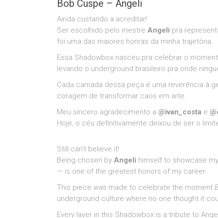
Bob Cuspe – Angeli
Ainda custando a acreditar!
Ser escolhido pelo mestre
Angeli
pra represent
foi uma das maiores honras da minha trajetória.
Essa Shadowbox nasceu pra celebrar o momen
levando o underground brasileiro pra onde nin
Cada camada dessa peça é uma reverência à geni
coragem de transformar caos em arte.
Meu sincero agradecimento a
@ivan_costa
e
@
Hoje, o céu definitivamente deixou de ser o limit
Still can’t believe it!
Being chosen by
Angeli
himself to showcase m
— is one of the greatest honors of my career.
This piece was made to celebrate the moment
B
underground culture where no one thought it co
Every layer in this Shadowbox is a tribute to Ange